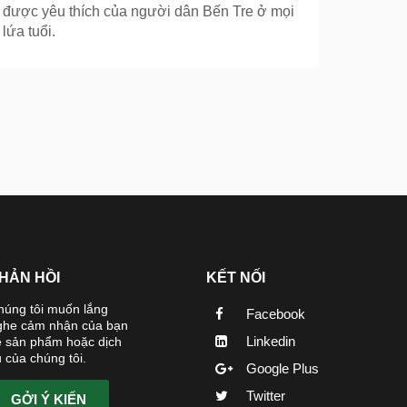
được yêu thích của người dân Bến Tre ở mọi
lứa tuổi.
HẢN HỒI
KẾT NỐI
húng tôi muốn lắng
Facebook
ghe cảm nhận của bạn
Linkedin
ề sản phẩm hoặc dịch
 của chúng tôi.
Google Plus
Twitter
GỞI Ý KIẾN