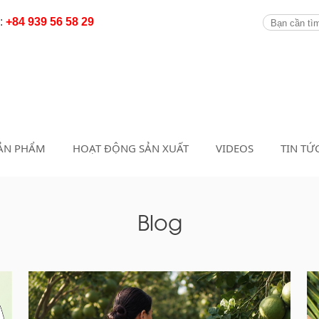
y:
+84 939 56 58 29
ẢN PHẨM
HOẠT ĐỘNG SẢN XUẤT
VIDEOS
TIN TỨ
Blog