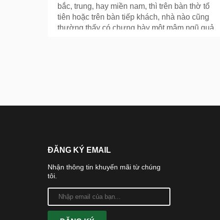
bắc, trung, hay miền nam, thì trên bàn thờ tổ
tiên hoặc trên bàn tiếp khách, nhà nào cũng
thường thấy có chưng bày một mâm ngũ quả
đầy ắp.
ĐĂNG KÝ EMAIL
Nhận thông tin khuyến mãi từ chúng
tôi.