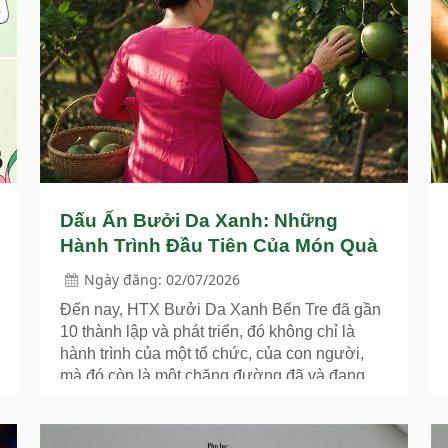
Dấu Ấn Bưởi Da Xanh: Những
Hành Trình Đầu Tiên Của Món Quà
Đặc Sản
Ngày đăng: 02/07/2026
Đến nay, HTX Bưởi Da Xanh Bến Tre đã gần
10 thành lập và phát triển, đó không chỉ là
hành trình của một tổ chức, của con người,
mà đó còn là một chặng đường đã và đang
góp vào hành trình chung của quả bưởi Da
Xanh Bến Tre trên bản đồ đặc sản. Hành trình
của trái bưởi da xanh là một minh chứng sống