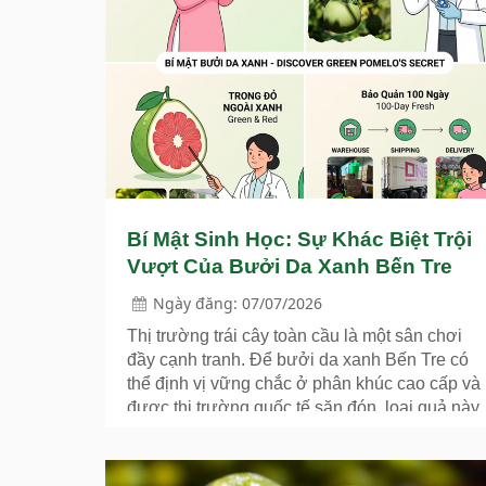
Bí Mật Sinh Học: Sự Khác Biệt Trội
Vượt Của Bưởi Da Xanh Bến Tre
Ngày đăng: 07/07/2026
Thị trường trái cây toàn cầu là một sân chơi
đầy cạnh tranh. Để bưởi da xanh Bến Tre có
thể định vị vững chắc ở phân khúc cao cấp và
được thị trường quốc tế săn đón, loại quả này
không chỉ cần chiến lược thương mại tốt mà
còn phải sở hữu những đặc tính sinh học, hóa
sinh và cảm quan hoàn toàn khác biệt.