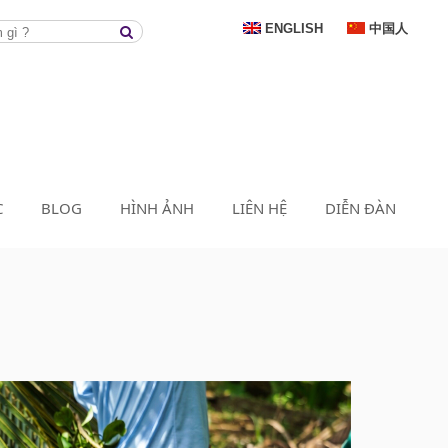
ENGLISH
中国人
C
BLOG
HÌNH ẢNH
LIÊN HỆ
DIỄN ĐÀN