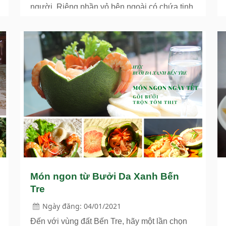
người. Riêng phần vỏ bên ngoài có chứa tinh
dầu nên thường được dùng để nấu nước gội
đầu giúp tóc bớt rụng, bóng mượt và chắc
khỏe hơn. Chính vì vậy mà tinh dầu bưởi
cũng là một sản phẩm ngày càng được nhiều
chị em phụ nữ tìm đến. Nhưng chưa dừng lại
ở đó, vỏ bưởi còn có nhiều công dụng khác
rất tốt cho sức khỏe đấy nhé.
Món ngon từ Bưởi Da Xanh Bến
Tre
Ngày đăng: 04/01/2021
Đến với vùng đất Bến Tre, hãy một lần chọn