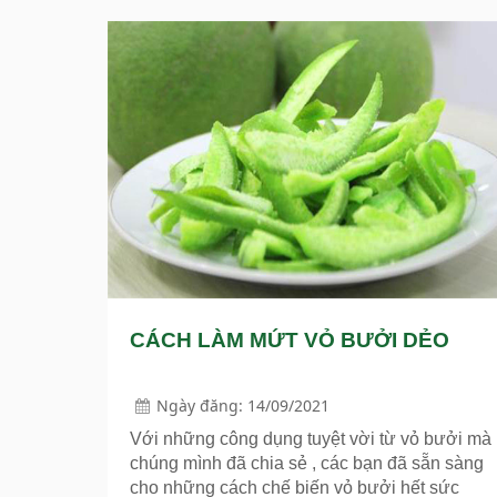
thương mại của HTX thông qua chiến lược
tùy biến trọng lượng (từ 0.6 kg đến 2.0 kg)
được thiết kế khắt khe cho từng thị trường
toàn cầu (EU, Mỹ, Trung Quốc), đồng thời
được hỗ trợ bởi năng lực cung ứng không đứt
gãy quanh năm.
CÁCH LÀM MỨT VỎ BƯỞI DẺO
Ngày đăng: 14/09/2021
Với những công dụng tuyệt vời từ vỏ bưởi mà
chúng mình đã chia sẻ , các bạn đã sẵn sàng
cho những cách chế biến vỏ bưởi hết sức