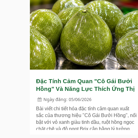
Đặc Tính Cảm Quan "Cô Gái Bưởi
Hồng" Và Năng Lực Thích Ứng Thị
Trường
Ngày đăng: 05/06/2026
Bài viết chi tiết hóa đặc tính cảm quan xuất
sắc của thương hiệu "Cô Gái Bưởi Hồng", nổi
bật với vỏ xanh giàu tinh dầu, ruột hồng ngọc
chặt chẽ và độ ngọt Brix cân bằng lý tưởng
10-13%. Nó cũng nhấn mạnh sự trưởng thành