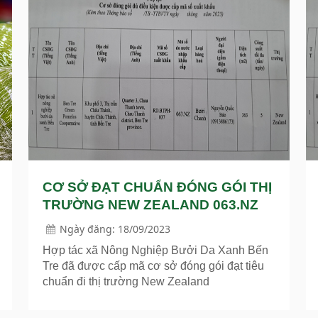
động, phản ánh quá trình tiến hóa dài hạn từ
một giống cây đột biến vô danh trong vườn
nhà trở thành một tài sản trí tuệ, một tài
nguyên thương mại mang tầm vóc quốc gia.
Hành trình ấy mang đậm dấu ấn của những
cá nhân tiên phong, sự can thiệp của khoa
học nông học và quá trình chọn lọc tự nhiên
vô cùng tinh tế.
CƠ SỞ ĐẠT CHUẨN ĐÓNG GÓI THỊ
TRƯỜNG NEW ZEALAND 063.NZ
Ngày đăng: 18/09/2023
Hợp tác xã Nông Nghiệp Bưởi Da Xanh Bến
Tre đã được cấp mã cơ sở đóng gói đạt tiêu
chuẩn đi thị trường New Zealand