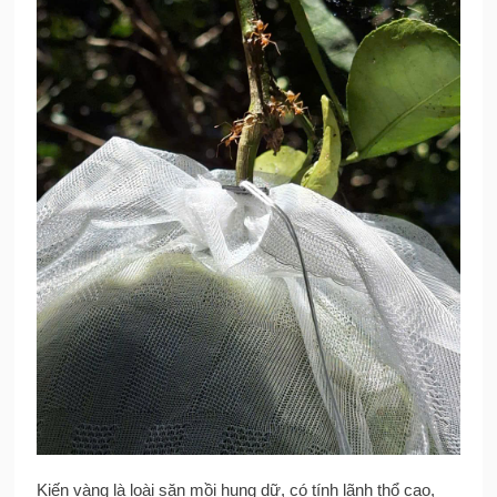
Kiến vàng là loài săn mồi hung dữ, có tính lãnh thổ cao,