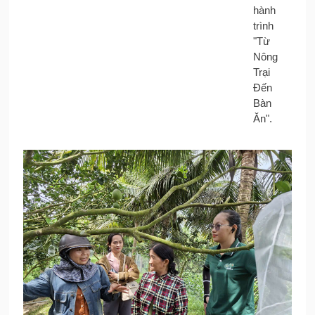
hành
trình
"Từ
Nông
Trại
Đến
Bàn
Ăn".