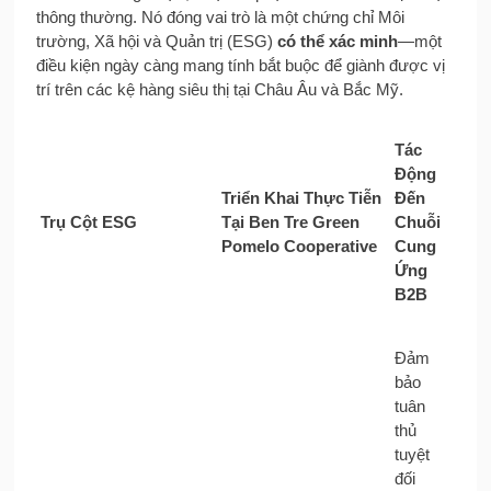
thông thường. Nó đóng vai trò là một chứng chỉ Môi
trường, Xã hội và Quản trị (ESG)
có thể xác minh
—một
điều kiện ngày càng mang tính bắt buộc để giành được vị
trí trên các kệ hàng siêu thị tại Châu Âu và Bắc Mỹ.
Tác
Động
Triển Khai Thực Tiễn
Đến
Trụ Cột ESG
Tại Ben Tre Green
Chuỗi
Pomelo Cooperative
Cung
Ứng
B2B
Đảm
bảo
tuân
thủ
tuyệt
đối