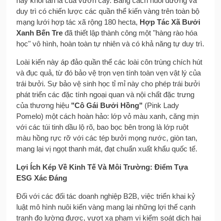
này khỏi tán lá của vườn cây. Bằng cách nuôi dưỡng và
duy trì có chiến lược các quần thể kiến vàng trên toàn bộ
mạng lưới hợp tác xã rộng 180 hecta,
Hợp Tác Xã Bưởi
Xanh Bến Tre
đã thiết lập thành công một "hàng rào hóa
học" vô hình, hoàn toàn tự nhiên và có khả năng tự duy trì.
Loài kiến này áp đảo quần thể các loài côn trùng chích hút
và đục quả, từ đó bảo vệ trọn vẹn tính toàn vẹn vật lý của
trái bưởi. Sự bảo vệ sinh học tỉ mỉ này cho phép trái bưởi
phát triển các đặc tính ngoại quan và nội chất đặc trưng
của thương hiệu
"Cô Gái Bưởi Hồng"
(Pink Lady
Pomelo) một cách hoàn hảo: lớp vỏ màu xanh, căng mịn
với các túi tinh dầu lộ rõ, bao bọc bên trong là lớp ruột
màu hồng rực rỡ với các tép bưởi mọng nước, giòn tan,
mang lại vị ngọt thanh mát, đạt chuẩn xuất khẩu quốc tế.
Lợi Ích Kép Về Kinh Tế Và Môi Trường: Điểm Tựa
ESG Xác Đáng
Đối với các đối tác doanh nghiệp B2B, việc triển khai kỷ
luật mô hình nuôi kiến vàng mang lại những lợi thế cạnh
tranh đo lường được, vượt xa phạm vi kiểm soát dịch hại