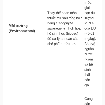
mức
giới
Thay thế hoàn toàn
hạn dư
thuốc trừ sâu tổng hợp
lượng
bằng
Oecophylla
MRLs
Môi trường
smaragdina
. Tích hợp
của EU
(Environmental)
hố sinh học (biobed)
(<0,01
để xử lý an toàn các
mg/kg).
chế phẩm hữu cơ.
Bảo vệ
nguồn
nước
ngầm
và hệ
sinh
thái
bản
địa.
Cung
cấp