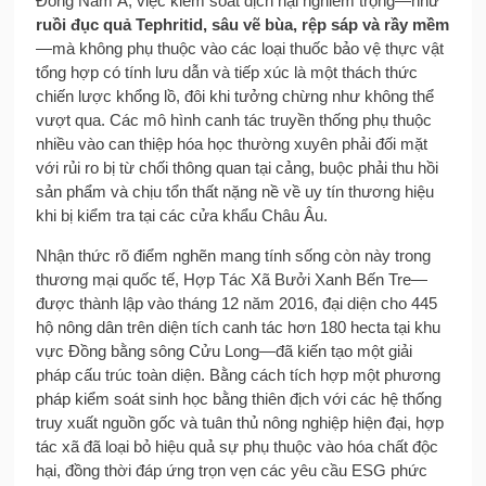
Đông Nam Á, việc kiểm soát dịch hại nghiêm trọng—như
ruồi đục quả Tephritid,
sâu vẽ bùa, rệp sáp và rầy mềm
—mà không phụ thuộc vào các loại thuốc bảo vệ thực vật
tổng hợp có tính lưu dẫn và tiếp xúc là một thách thức
chiến lược khổng lồ, đôi khi tưởng chừng như không thể
vượt qua. Các mô hình canh tác truyền thống phụ thuộc
nhiều vào can thiệp hóa học thường xuyên phải đối mặt
với rủi ro bị từ chối thông quan tại cảng, buộc phải thu hồi
sản phẩm và chịu tổn thất nặng nề về uy tín thương hiệu
khi bị kiểm tra tại các cửa khẩu Châu Âu.
Nhận thức rõ điểm nghẽn mang tính sống còn này trong
thương mại quốc tế, Hợp Tác Xã Bưởi Xanh Bến Tre—
được thành lập vào tháng 12 năm 2016, đại diện cho 445
hộ nông dân trên diện tích canh tác hơn 180 hecta tại khu
vực Đồng bằng sông Cửu Long—đã kiến tạo một giải
pháp cấu trúc toàn diện. Bằng cách tích hợp một phương
pháp kiểm soát sinh học bằng thiên địch với các hệ thống
truy xuất nguồn gốc và tuân thủ nông nghiệp hiện đại, hợp
tác xã đã loại bỏ hiệu quả sự phụ thuộc vào hóa chất độc
hại, đồng thời đáp ứng trọn vẹn các yêu cầu ESG phức