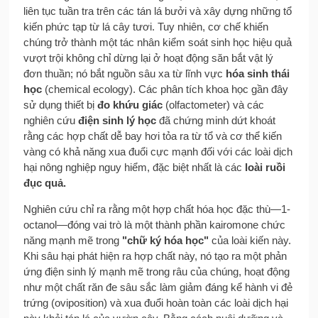
liên tục tuần tra trên các tán lá bưởi và xây dựng những tổ
kiến phức tạp từ lá cây tươi. Tuy nhiên, cơ chế khiến
chúng trở thành một tác nhân kiểm soát sinh học hiệu quả
vượt trội không chỉ dừng lại ở hoạt động săn bắt vật lý
đơn thuần; nó bắt nguồn sâu xa từ lĩnh vực
hóa sinh thái
học
(chemical ecology). Các phân tích khoa học gần đây
sử dụng thiết bị
đo khứu giác
(olfactometer) và các
nghiên cứu
điện sinh lý học
đã chứng minh dứt khoát
rằng các hợp chất dễ bay hơi tỏa ra từ tổ và cơ thể kiến
vàng có khả năng xua đuổi cực mạnh đối với các loài dịch
hại nông nghiệp nguy hiểm, đặc biệt nhất là các
loài ruồi
đục quả.
Nghiên cứu chỉ ra rằng một hợp chất hóa học đặc thù—1-
octanol—đóng vai trò là một thành phần kairomone chức
năng mạnh mẽ trong
"chữ ký hóa học"
của loài kiến này.
Khi sâu hại phát hiện ra hợp chất này, nó tạo ra một phản
ứng điện sinh lý mạnh mẽ trong râu của chúng, hoạt động
như một chất răn đe sâu sắc làm giảm đáng kể hành vi đẻ
trứng (oviposition) và xua đuổi hoàn toàn các loài dịch hại