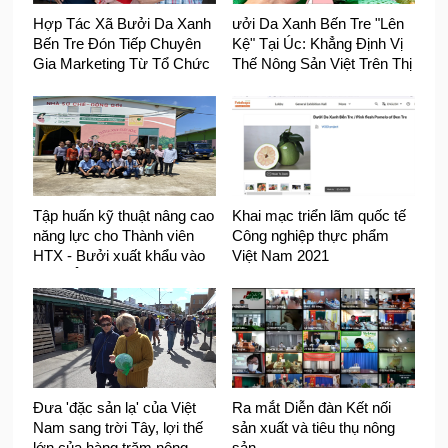
Hợp Tác Xã Bưởi Da Xanh
ưởi Da Xanh Bến Tre "Lên
Bến Tre Đón Tiếp Chuyên
Kệ" Tại Úc: Khẳng Định Vị
Gia Marketing Từ Tổ Chức
Thế Nông Sản Việt Trên Thị
PUM (Hà Lan) Nhằm Đẩy
Trường Quốc Tế
Mạnh Chiến Lược Xúc Tiến
Thương Mại
Tập huấn kỹ thuật nâng cao
Khai mạc triển lãm quốc tế
năng lực cho Thành viên
Công nghiệp thực phẩm
HTX - Bưởi xuất khẩu vào
Việt Nam 2021
Châu Âu
Đưa 'đặc sản lạ' của Việt
Ra mắt Diễn đàn Kết nối
Nam sang trời Tây, lợi thế
sản xuất và tiêu thụ nông
lớn của hàng trăm nông
sản