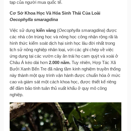
tạp của người mua quốc tế.
Cơ Sở Khoa Học Và Hóa Sinh Thái Của Loài
Oecophylla smaragdina
Việc sử dụng
kiến vàng
(
Oecophylla smaragdina
) được
các nhà côn trùng học và nông học công nhận rộng rãi là
hình thức kiểm soát dịch hại sinh học lâu đời nhất trong
lịch sử nông nghiệp nhân loại, với các ghi chép về việc
ứng dụng tại các vườn cây ăn trái họ cam quýt và xoài ở
Châu Á kéo dài hơn
2.000 năm.
Tuy nhiên, Hợp Tác Xã
Bưởi Xanh Bến Tre đã nâng tầm kinh nghiệm truyền thống
này thành một quy trình vận hành được chuẩn hóa ở mức
cao và giám sát một cách khoa học, được thiết kế riêng
để đảm bảo tính tuân thủ xuất khẩu ở quy mô công
nghiệp.