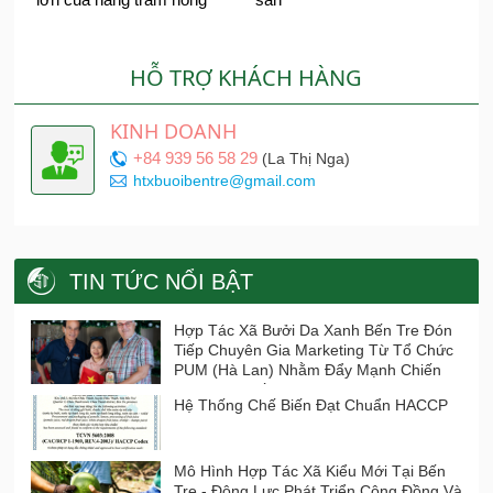
dân tham gia HTX
HỖ TRỢ KHÁCH HÀNG
KINH DOANH
+84 939 56 58 29
(La Thị Nga)
htxbuoibentre@gmail.com
TIN TỨC NỔI BẬT
Hợp Tác Xã Bưởi Da Xanh Bến Tre Đón
Tiếp Chuyên Gia Marketing Từ Tổ Chức
PUM (Hà Lan) Nhằm Đẩy Mạnh Chiến
Lược Xúc Tiến Thương Mại
Hệ Thống Chế Biến Đạt Chuẩn HACCP
Mô Hình Hợp Tác Xã Kiểu Mới Tại Bến
Tre - Động Lực Phát Triển Cộng Đồng Và