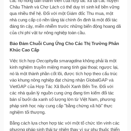
các hộ nông dân thành viên của hợp tác xã tại các huyện
Châu Thành và Chợ Lách có thể duy trì sinh kế bền vững
qua nhiều thế hệ. Đối với một Giám đốc Thu mua, một
nhà cung cấp có nền tảng tài chính ổn định là một đối tác
đáng tin cậy, miễn nhiễm trước những biến động hoang dã
của chi phí vật tư nông nghiệp toàn cầu.
Bảo Đảm Chuỗi Cung Ứng Cho Các Thị Trường Phân
Khúc Cao Cấp
Việc tích hợp
Oecophylla smaragdina
không phải là một
kinh nghiệm truyền miệng mang tính giai thoại; ngược lại,
nó là một thành phần cốt lõi, được tích hợp theo cấu trúc
vào khung nông nghiệp đạt chứng nhận GlobalGAP và
VietGAP của Hợp Tác Xã Bưởi Xanh Bến Tre. Đối với
các nhà quản lý nguồn cung ứng đang tìm kiếm đối tác
bán sỉ bưởi da xanh số lượng lớn từ Việt Nam, phương
pháp sinh học này cung cấp "bằng chứng xã hội" thực
nghiệm tối thượng.
Bằng cách lựa chọn hợp tác với một tổ chức tôn vinh các
phương pháp sinh thái tự nhiên thay vì sự phụ thuộc thiển