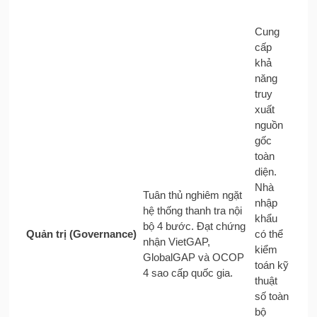
Cung
cấp
khả
năng
truy
xuất
nguồn
gốc
toàn
diện.
Nhà
Tuân thủ nghiêm ngặt
nhập
hệ thống thanh tra nội
khẩu
bộ 4 bước. Đạt chứng
Quản trị (Governance)
có thể
nhận VietGAP,
kiểm
GlobalGAP và OCOP
toán kỹ
4 sao cấp quốc gia.
thuật
số toàn
bộ