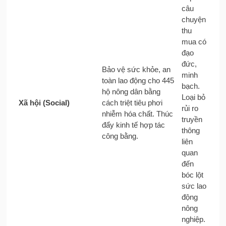
câu
chuyện
thu
mua có
đạo
đức,
Bảo vệ sức khỏe, an
minh
toàn lao động cho 445
bạch.
hộ nông dân bằng
Loại bỏ
Xã hội (Social)
cách triệt tiêu phơi
rủi ro
nhiễm hóa chất. Thúc
truyền
đẩy kinh tế hợp tác
thông
công bằng.
liên
quan
đến
bóc lột
sức lao
động
nông
nghiệp.